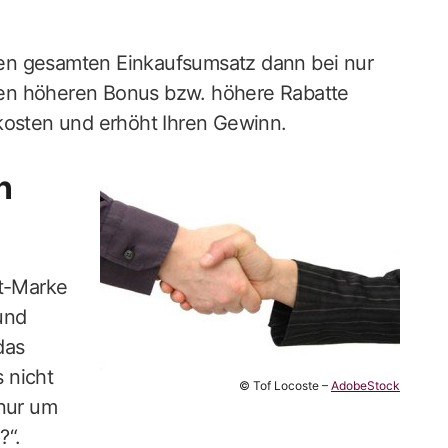
Ihren gesamten Einkaufsumsatz dann bei nur
en höheren Bonus bzw. höhere Rabatte
kosten und erhöht Ihren Gewinn.
n
kt-Marke
 und
das
 nicht
© Tof Locoste –
AdobeStock
 nur um
?“.