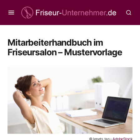
Mitarbeiterhandbuch im
Friseursalon – Mustervorlage
© lenets_tan –
AdobeStock