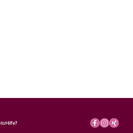
nto
Hilfe?